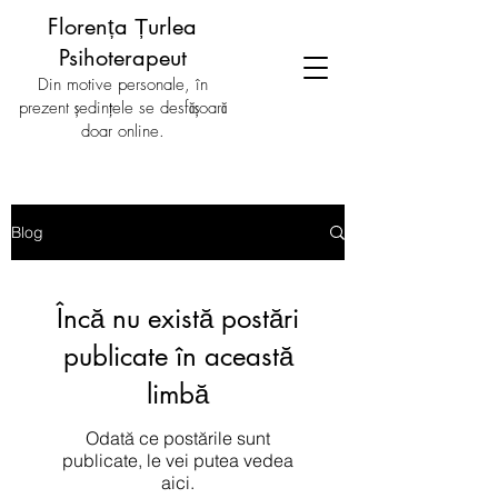
Florența Țurlea
Psihoterapeut
Din motive personale, în
prezent ședințele se desfășoară
doar online.
Blog
Încă nu există postări
publicate în această
limbă
Odată ce postările sunt
publicate, le vei putea vedea
aici.