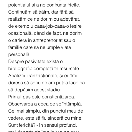
potențialul și a ne confrunta fricile. 
Continuăm să trăim, dar fără să 
realizăm ce ne dorim cu adevărat, 
de exemplu casă-job-casă-o ieșire 
ocazională, când de fapt, ne dorim 
o carieră în antreprenoriat sau o 
familie care să ne umple viața 
personală. 
Despre pasivitate există o 
bibliografie completă în resursele 
Analizei Tranzacționale, și eu îmi 
doresc să scriu ce am putea face ca 
să depășim acest stadiu.
Primul pas este conștientizarea. 
Observarea a ceea ce se întâmplă. 
Cel mai simplu, din punctul meu de 
vedere, este să fiu sinceră cu mine: 
Sunt fericită? - în sensul profund, 