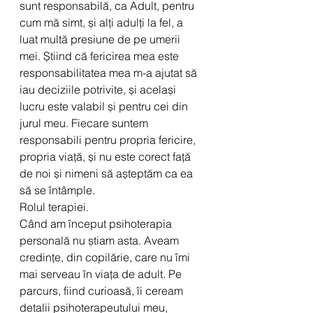
sunt responsabilă, ca Adult, pentru 
cum mă simt, și alți adulți la fel, a 
luat multă presiune de pe umerii 
mei. Știind că fericirea mea este 
responsabilitatea mea m-a ajutat să 
iau deciziile potrivite, și același 
lucru este valabil și pentru cei din 
jurul meu. Fiecare suntem 
responsabili pentru propria fericire, 
propria viață, și nu este corect față 
de noi și nimeni să așteptăm ca ea 
să se întâmple.
Rolul terapiei.
Când am început psihoterapia 
personală nu știam asta. Aveam 
credințe, din copilărie, care nu îmi 
mai serveau în viața de adult. Pe 
parcurs, fiind curioasă, îi ceream 
detalii psihoterapeutului meu, 