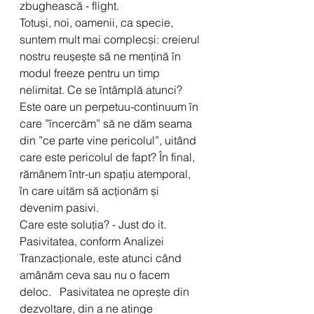
zbughească - flight. 
Totuși, noi, oamenii, ca specie, 
suntem mult mai complecși: creierul 
nostru reușește să ne mențină în 
modul freeze pentru un timp 
nelimitat. Ce se întâmplă atunci? 
Este oare un perpetuu-continuum în 
care ”încercăm” să ne dăm seama 
din ”ce parte vine pericolul”, uitând 
care este pericolul de fapt? În final, 
rămânem într-un spațiu atemporal, 
în care uităm să acționăm și 
devenim pasivi.
Care este soluția? - Just do it.
Pasivitatea, conform Analizei 
Tranzacționale, este atunci când 
amânăm ceva sau nu o facem 
deloc.   Pasivitatea ne oprește din 
dezvoltare, din a ne atinge 