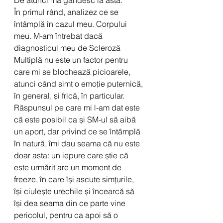
De atunci mă gândesc la asta. 
În primul rând, analizez ce se 
întâmplă în cazul meu. Corpului 
meu. M-am întrebat dacă 
diagnosticul meu de Scleroză 
Multiplă nu este un factor pentru 
care mi se blochează picioarele, 
atunci când simt o emoție puternică, 
în general, și frică, în particular. 
Răspunsul pe care mi l-am dat este 
că este posibil ca și SM-ul să aibă 
un aport, dar privind ce se întâmplă 
în natură, îmi dau seama că nu este 
doar asta: un iepure care știe că 
este urmărit are un moment de 
freeze, în care își ascute simțurile, 
își ciulește urechile și încearcă să 
își dea seama din ce parte vine 
pericolul, pentru ca apoi să o 