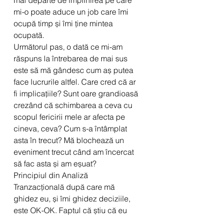
mai departe de împlinirea pe care 
mi-o poate aduce un job care îmi 
ocupă timp și îmi ține mintea 
ocupată.
Următorul pas, o dată ce mi-am 
răspuns la întrebarea de mai sus 
este să mă gândesc cum aș putea 
face lucrurile altfel. Care cred că ar 
fi implicațiile? Sunt oare grandioasă 
crezând că schimbarea a ceva cu 
scopul fericirii mele ar afecta pe 
cineva, ceva? Cum s-a întâmplat 
asta în trecut? Mă blochează un 
eveniment trecut când am încercat 
să fac asta și am eșuat?
Principiul din Analiză 
Tranzacțională după care mă 
ghidez eu, și îmi ghidez deciziile, 
este OK-OK. Faptul că știu că eu 