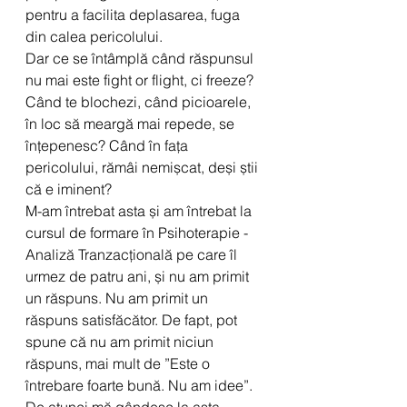
pentru a facilita deplasarea, fuga 
din calea pericolului. 
Dar ce se întâmplă când răspunsul 
nu mai este fight or flight, ci freeze? 
Când te blochezi, când picioarele, 
în loc să meargă mai repede, se 
înțepenesc? Când în fața 
pericolului, rămâi nemișcat, deși știi 
că e iminent?
M-am întrebat asta și am întrebat la 
cursul de formare în Psihoterapie - 
Analiză Tranzacțională pe care îl 
urmez de patru ani, și nu am primit 
un răspuns. Nu am primit un 
răspuns satisfăcător. De fapt, pot 
spune că nu am primit niciun 
răspuns, mai mult de ”Este o 
întrebare foarte bună. Nu am idee”. 