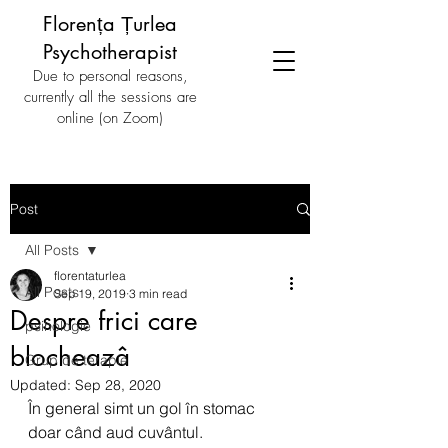
Florența Țurlea
Psychotherapist
Due to personal reasons,
currently all the sessions are
online (on Zoom)
Post
All Posts
florentaturlea
All Posts
Sep 19, 2019
3 min read
Despre frici care
psihologie
blocheazâ
Grup de terapie
Updated:
Sep 28, 2020
În general simt un gol în stomac 
doar când aud cuvântul. 