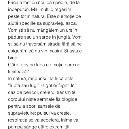
Frica a fost cu noi, ca specie, de la 
începuturi. Mai mult, o regăsim 
peste tot în natură. Este o emoție ce 
ajută speciile să supraviețuiască.
Vom ști să nu mângâiem un urs în 
pădure sau un șarpe în junglă. Vom 
ști să nu traversăm strada fără să ne 
asigurăm că nu vin mașini. Și asta e 
bine. 
Când devine frica o emoție care ne 
limitează?
În natură, răspunsul la frică este 
”luptă sau fugi” - fight or flight. În 
caz de pericol, creierul transmite 
corpului niște semnale fiziologice 
pentru a spori șansele de 
supraviețuire: pulsul va crește, 
respirația se va accelera, inima va 
pompa sânge către extremități 