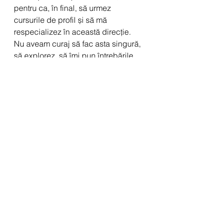
pentru ca, în final, să urmez 
cursurile de profil și să mă 
respecializez în această direcție. 
Nu aveam curaj să fac asta singură, 
să explorez, să îmi pun întrebările 
incomode care să îmi dezvăluie 
credințele absurde din copilărie. 
Rolul terapiei este de a le 
conștientiza. Mai departe, clientul 
alege ce va face cu noile 
descoperiri, dacă dorește să 
continue aprofundarea lor în terapie 
pur și simplu dacă lucrurile sunt 
suficient de deranjante în viața de zi 
cu zi încât se cere o schimbare.
Florența Țurlea | Psihoterapeut