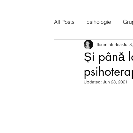
All Posts
psihologie
Gru
florentaturlea
Jul 8
Și până l
psihoterap
Updated:
Jun 28, 2021