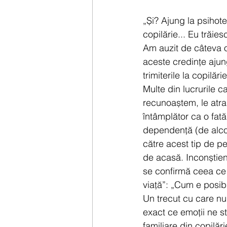
„Și? Ajung la psihot
copilărie... Eu trăies
Am auzit de câteva or
aceste credințe ajung
trimiterile la copilări
Multe din lucrurile c
recunoaștem, le atra
întâmplător ca o fat
dependență (de alcoo
către acest tip de p
de acasă. Inconștient
se confirmă ceea ce 
viață”: „Cum e posibi
Un trecut cu care nu
exact ce emoții ne s
familiare din copilăr