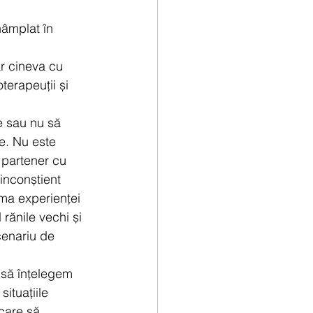
âmplat în 
ar cineva cu 
terapeuții și 
e sau nu să 
e. Nu este 
 partener cu 
inconștient 
rma experienței 
rănile vechi și 
cenariu de 
 să înțelegem 
ituațiile 
care să 