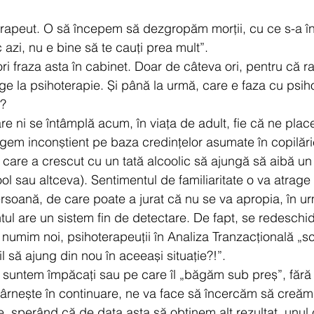
erapeut. O să începem să dezgropăm morții, cu ce s-a în
c azi, nu e bine să te cauți prea mult”. 
i fraza asta în cabinet. Doar de câteva ori, pentru că r
e la psihoterapie. Și până la urmă, care e faza cu psiho
e?
are ni se întâmplă acum, în viața de adult, fie că ne plac
gem inconștient pe baza credințelor asumate în copilări
ă care a crescut cu un tată alcoolic să ajungă să aibă un
l sau altceva). Sentimentul de familiaritate o va atrage 
ersoană, de care poate a jurat că nu se va apropia, în u
ul are un sistem fin de detectare. De fapt, se redeschid 
numim noi, psihoterapeuții în Analiza Tranzacțională „s
l să ajung din nou în aceeași situație?!”.
 suntem împăcați sau pe care îl „băgăm sub preș”, fără
târnește în continuare, ne va face să încercăm să creăm s
ie, sperând că de data asta să obținem alt rezultat, unul 