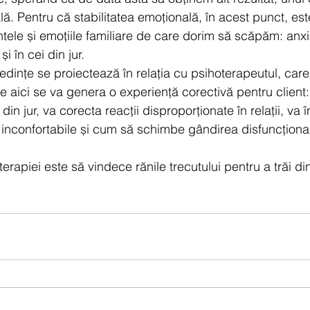
lă. Pentru că stabilitatea emoțională, în acest punct, est
tele și emoțiile familiare de care dorim să scăpăm: anxi
i în cei din jur. 
edințe se proiectează în relația cu psihoterapeutul, care
de aici se va genera o experiență corectivă pentru client:
din jur, va corecta reacții disproporționate în relații, va 
 inconfortabile și cum să schimbe gândirea disfuncționa
erapiei este să vindece rănile trecutului pentru a trăi din