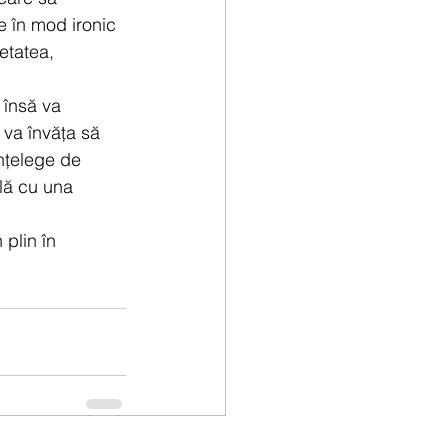
e în mod ironic 
etatea, 
 însă va 
 va învăța să 
înțelege de 
lă cu una 
 plin în 