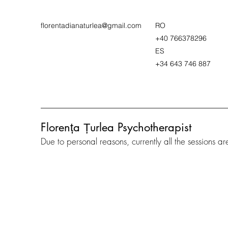
florentadianaturlea@gmail.com
RO
+40 766378296
ES
+34 643 746 887
Florența Țurlea Psychotherapist
Due to personal reasons, currently all the sessions a